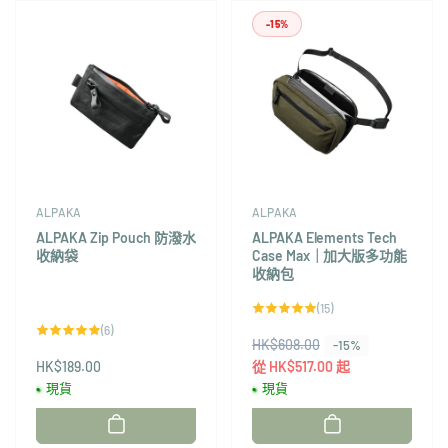
-15%
ALPAKA
ALPAKA
ALPAKA Zip Pouch 防潑水
ALPAKA Elements Tech
收納袋
Case Max｜加大版多功能
收納包
15
(15)
評
6
(6)
論
評
HK$608.00
售
總
-15%
論
次
HK$189.00
總
價
從 HK$517.00 起
數
次
現貨
現貨
數
廠
廠
商：
商：