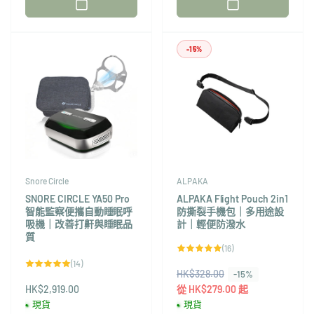
商：
商：
-15%
Snore Circle
ALPAKA
SNORE CIRCLE YA50 Pro
ALPAKA Flight Pouch 2in1
智能監察便攜自動睡眠呼
防撕裂手機包｜多用途設
吸機｜改善打鼾與睡眠品
計｜輕便防潑水
質
16
(16)
評
14
(14)
論
評
HK$328.00
售
總
-15%
論
次
HK$2,919.00
總
價
從 HK$279.00 起
數
次
現貨
現貨
數