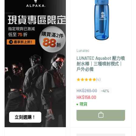
Lunatec
LUNATEC Aquabot 壓力噴
射水樽｜三種噴射模式｜
戶外必備
4
(4)
評
論
HK$269.00
售
總
-41%
次
價
HK$158.00
數
現貨
廠
立刻選購！
商：