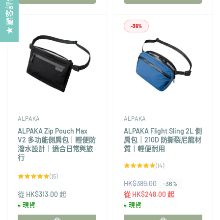
★ 顧客評價
-36%
ALPAKA
ALPAKA
ALPAKA Zip Pouch Max
ALPAKA Flight Sling 2L 側
V2 多功能側肩包｜輕便防
肩包｜210D 防撕裂尼龍材
潑水設計｜適合日常與旅
質｜輕便耐用
行
14
(14)
評
15
(15)
論
評
HK$389.00
售
總
-36%
論
次
從 HK$313.00 起
總
價
從 HK$248.00 起
數
次
現貨
現貨
數
廠
廠