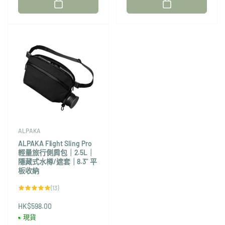
商：
商：
ALPAKA
ALPAKA Flight Sling Pro
輕量旅行側肩包｜2.5L｜
隱藏式水樽/遮套｜8.3" 平
板收納
13
(13)
評
論
HK$598.00
總
次
現貨
數