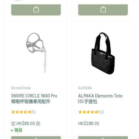
廠
廠
商：
商：
Snore Circle
ALPAKA
SNORE CIRCLE YA50 Pro
ALPAKA Elements Tote
睡眠呼吸機專用配件
(S) 手提包
5
12
(5)
(12)
評
評
論
論
從 HK$89.00 起
總
HK$298.00
總
次
次
現貨
數
數
廠
廠