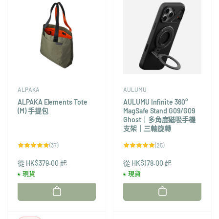
ALPAKA
AULUMU
ALPAKA Elements Tote
AULUMU Infinite 360°
(M) 手提包
MagSafe Stand G09/G09
Ghost｜多角度磁吸手機
支架｜三軸旋轉
37
25
(37)
(25)
評
評
論
論
從 HK$379.00 起
總
從 HK$178.00 起
總
次
次
現貨
現貨
數
數
廠
廠
商：
商：