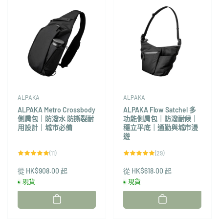
ALPAKA
ALPAKA
ALPAKA Metro Crossbody
ALPAKA Flow Satchel 多
側肩包｜防潑水 防撕裂耐
功能側肩包｜防潑耐候｜
用設計｜城市必備
穩立平底｜通勤與城市漫
遊
11
29
(11)
(29)
評
評
論
論
從 HK$908.00 起
總
從 HK$618.00 起
總
次
次
現貨
現貨
數
數
廠
廠
商：
商：