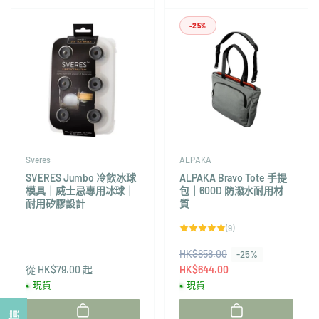
-25%
Sveres
ALPAKA
SVERES Jumbo 冷飲冰球
ALPAKA Bravo Tote 手提
模具｜威士忌專用冰球｜
包｜600D 防潑水耐用材
耐用矽膠設計
質
9
(9)
評
論
HK$858.00
售
總
-25%
次
從 HK$79.00 起
價
HK$644.00
數
現貨
現貨
廠
廠
商：
商：