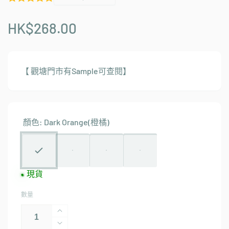
HK$268.00
【 觀塘門市有Sample可查閱】
顏色:
Dark Orange(橙橘)
現貨
數量
BITPLAY
Foldable
BITPLAY