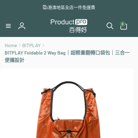
至
港澳地區全店一件免運費
內
容
0
件
0
商
登
品
入
Home
BITPLAY
BITPLAY Foldable 2 Way Bag｜超輕量翻轉口袋包｜三合一
略
便攜設計
過
產
品
資
訊