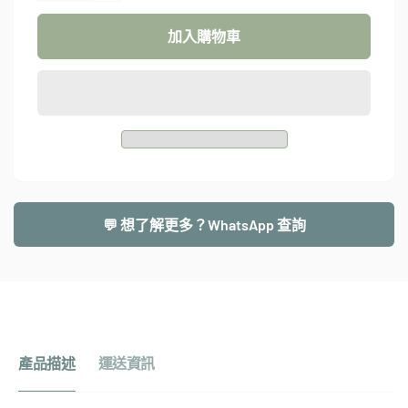
2
Foldable
Way
2
加入購物車
Bag
Way
Bag
｜
｜
超
超
輕
輕
量
量
翻
翻
轉
轉
口
💬 想了解更多？WhatsApp 查詢
口
袋
袋
包
包
｜
｜
三
三
合
合
一
產品描述
運送資訊
一
便
便
攜