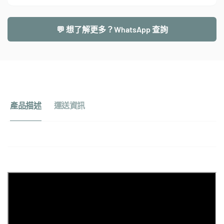
行
收
收
納
納
袋
💬 想了解更多？WhatsApp 查詢
袋
｜
｜
磁
磁
吸
吸
護
護
照
照
產品描述
運送資訊
袋
袋
｜
RFID
｜
RFID
保
保
護
護
數
數
量
量
增
減
加
少