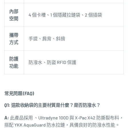
內部
4 個卡槽、1 個隱藏拉鏈袋、2 個插袋
空間
攜帶
手提、肩背、斜揹
方式
防護
防潑水、防盜 RFID 保護
功能
常見問題 (FAQ)
Q1: 這款收納袋的主要材質是什麼？是否防潑水？
A:
此產品採用 、
Ultradyne 100D
與
X-Pac X42
防撕裂布料，
搭配 YKK AquaGuard 防水拉鏈，具備良好的防潑水性能。