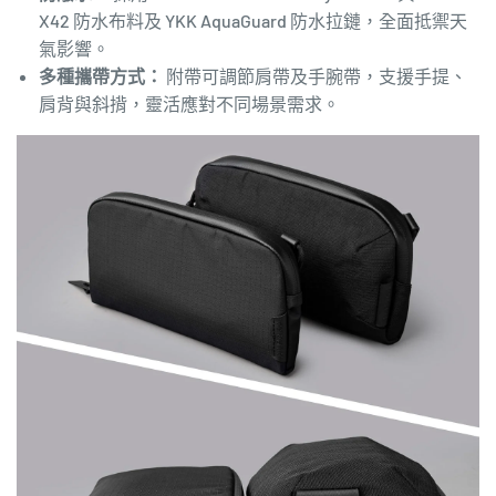
X42 防水布料
及 YKK AquaGuard 防水拉鏈，全面抵禦天
氣影響。
多種攜帶方式：
附帶可調節肩帶及手腕帶，支援手提、
肩背與斜揹，靈活應對不同場景需求。