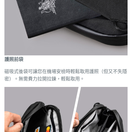
護照前袋
磁吸式後袋可讓您在機場安檢時輕鬆取用護照（但又不失隱
密）。無需費力拉開拉鍊，輕鬆取用。