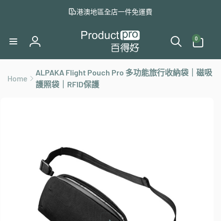
至
港澳地區全店一件免運費
內
容
0
件
0
商
登
品
入
ALPAKA Flight Pouch Pro 多功能旅行收納袋｜磁吸
Home
略
護照袋｜RFID保護
過
產
品
資
訊