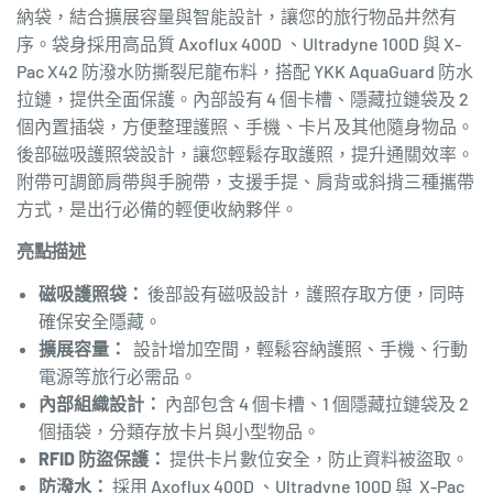
納袋，結合擴展容量與智能設計，讓您的旅行物品井然有
序。袋身採用高品質 Axoflux 400D 、
Ultradyne 100D
與
X-
Pac X42
防潑水防撕裂尼龍布料，搭配 YKK AquaGuard 防水
拉鏈，提供全面保護。內部設有 4 個卡槽、隱藏拉鏈袋及 2
個內置插袋，方便整理護照、手機、卡片及其他隨身物品。
後部磁吸護照袋設計，讓您輕鬆存取護照，提升通關效率。
附帶可調節肩帶與手腕帶，支援手提、肩背或斜揹三種攜帶
方式，是出行必備的輕便收納夥伴。
亮點描述
磁吸護照袋：
後部設有磁吸設計，護照存取方便，同時
確保安全隱藏。
擴展容量：
設計增加空間，輕鬆容納護照、手機、行動
電源等旅行必需品。
內部組織設計：
內部包含 4 個卡槽、1 個隱藏拉鏈袋及 2
個插袋，分類存放卡片與小型物品。
RFID 防盜保護：
提供卡片數位安全，防止資料被盜取。
防潑水：
採用 Axoflux 400D 、
Ultradyne 100D
與
X-Pac