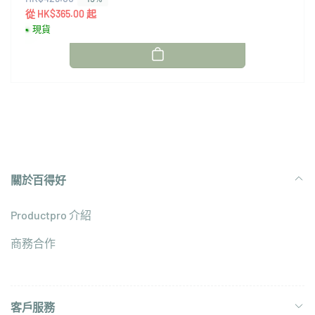
次
價
從 HK$365.00 起
數
現貨
關於百得好
Productpro 介紹
商務合作
客戶服務