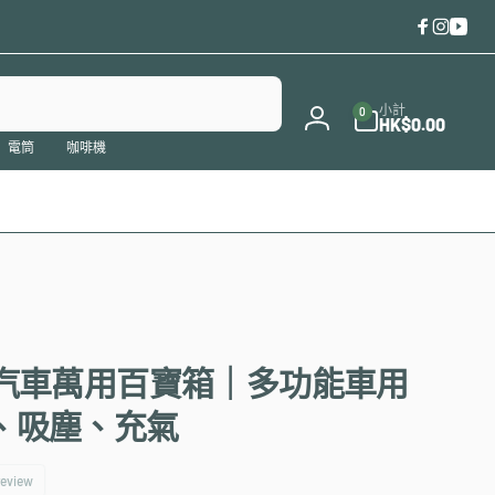
Faceboo
Instag
You
0
件
小計
0
商
HK$0.00
登
品
電筒
咖啡機
入
Pro 汽車萬用百寶箱｜多功能車用
、吸塵、充氣
 review