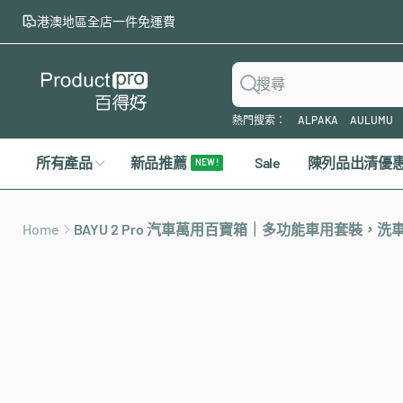
至
港澳地區全店一件免運費
內
容
搜
熱門搜索：
ALPAKA
AULUMU
尋
所有產品
新品推薦
Sale
陳列品出清優
NEW !
Home
BAYU 2 Pro 汽車萬用百寶箱｜多功能車用套裝，
略
過
產
品
資
訊