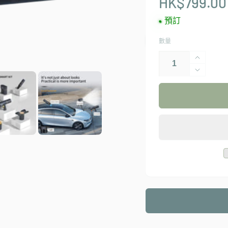
HK$799.00
預訂
數量
BAYU
2
BAYU
Pro
2
Pro
汽
汽
車
車
萬
萬
用
用
百
百
寶
寶
箱
箱
｜
｜
多
多
功
功