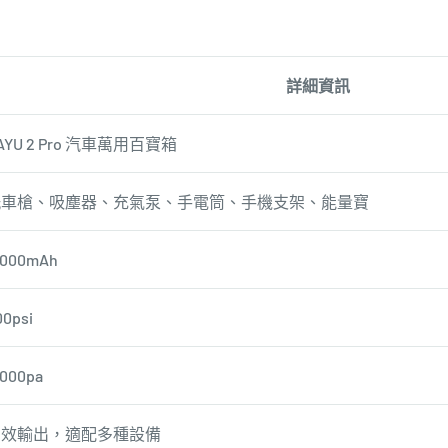
詳細資訊
AYU 2 Pro 汽車萬用百寶箱
洗車槍、吸塵器、充氣泵、手電筒、手機支架、能量寶
5000mAh
00psi
9000pa
高效輸出，適配多種設備