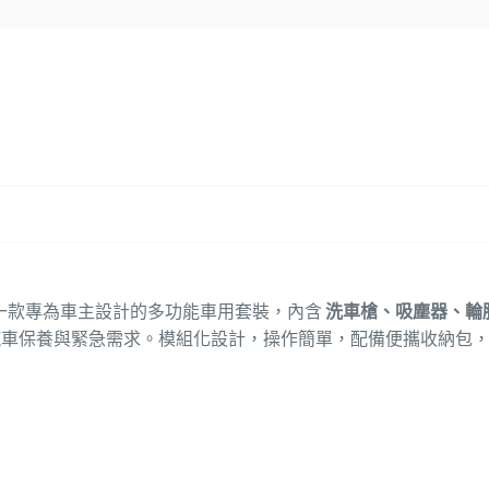
能
能
車
車
用
用
套
套
裝，
裝，
洗
洗
車、
車、
吸
吸
塵、
塵、
充
充
氣
一款專為車主設計的多功能車用套裝，內含
洗車槍、吸塵器、輪
氣
數
汽車保養與緊急需求。模組化設計，操作簡單，配備便攜收納包
數
量
量
增
減
加
少