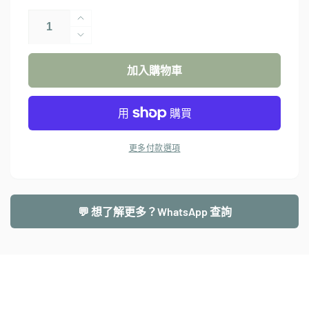
CABIN
ZERO
CABIN
Classic
ZERO
36L
Classic
加入購物車
36L
｜
｜
日
日
用
用
旅
更多付款選項
旅
行
行
背
背
包
包
｜
💬 想了解更多？WhatsApp 查詢
｜
多
多
功
功
能
能
輕
輕
便