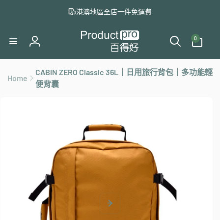
至
港澳地區全店一件免運費
內
容
0
件
0
商
登
品
入
CABIN ZERO Classic 36L｜日用旅行背包｜多功能輕
Home
略
便背囊
過
產
品
資
訊