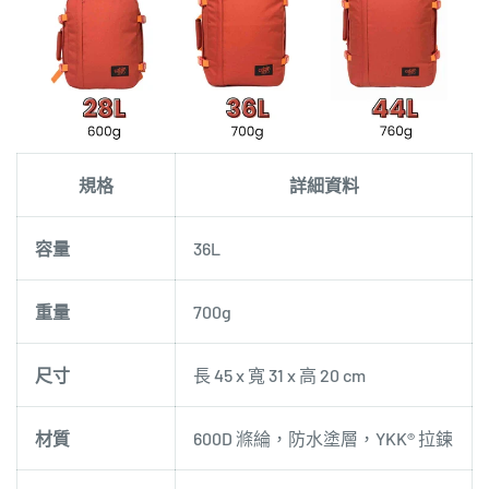
規格
詳細資料
容量
36L
重量
700g
尺寸
長 45 x 寬 31 x 高 20 cm
材質
600D 滌綸，防水塗層，YKK® 拉鍊