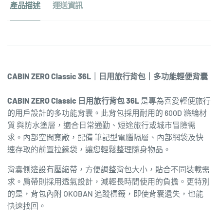
產品描述
運送資訊
便
背
背
囊
囊
數
數
量
量
增
減
加
CABIN ZERO Classic 36L｜日用旅行背包｜多功能輕便背囊
少
CABIN ZERO Classic 日用旅行背包 36L
是專為喜愛輕便旅行
的用戶設計的多功能背囊。此背包採用耐用的 600D 滌綸材
質 與防水塗層，適合日常通勤、短途旅行或城市冒險需
求。內部空間寬敞，配備 筆記型電腦隔層、內部網袋及快
速存取的前置拉鍊袋，讓您輕鬆整理隨身物品。
背囊側邊設有壓縮帶，方便調整背包大小，貼合不同裝載需
求。肩帶則採用透氣設計，減輕長時間使用的負擔。更特別
的是，背包內附 OKOBAN 追蹤標籤，即使背囊遺失，也能
快速找回。