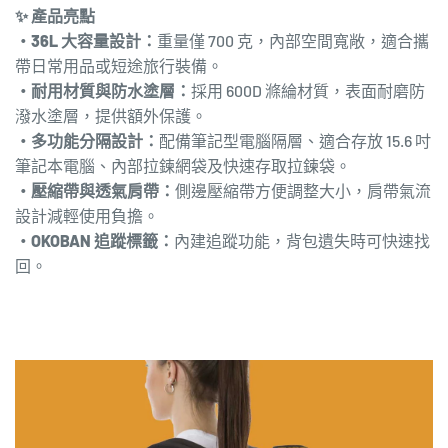
✨ 產品亮點
・36L 大容量設計：
重量僅 700 克，內部空間寬敞，適合攜
帶日常用品或短途旅行裝備。
・耐用材質與防水塗層：
採用 600D 滌綸材質，表面耐磨防
潑水塗層，提供額外保護。
・多功能分隔設計：
配備筆記型電腦隔層、適合存放 15.6 吋
筆記本電腦、內部拉鍊網袋及快速存取拉鍊袋。
・壓縮帶與透氣肩帶：
側邊壓縮帶方便調整大小，肩帶氣流
設計減輕使用負擔。
・OKOBAN 追蹤標籤：
內建追蹤功能，背包遺失時可快速找
回。