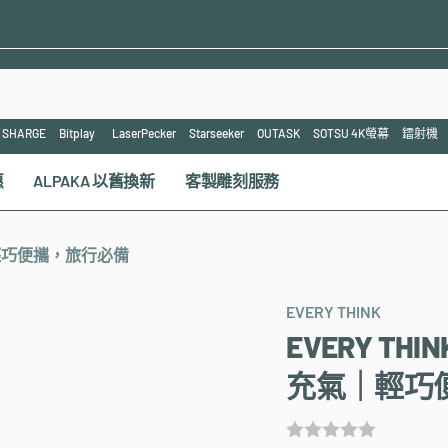
SHARGE
Bitplay
LaserPecker
Starseeker
OUTASK
SOTSU 4K螢幕
鐳射機
惠
ALPAKA 以舊換新
客製雕刻服務
氣｜輕巧便攜，旅行必備
EVERY THINK
EVERY TH
充氣｜輕巧