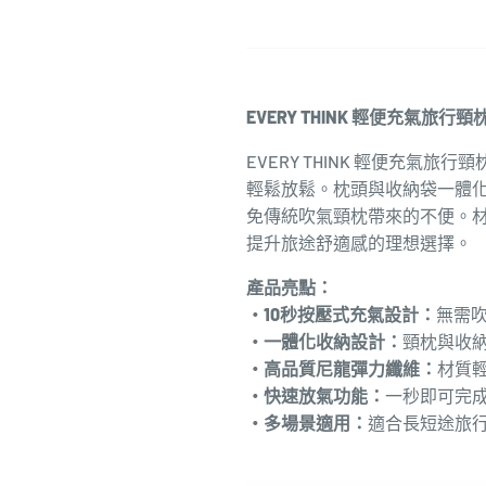
EVERY THINK 輕便充氣
EVERY THINK 輕便充氣
輕鬆放鬆。枕頭與收納袋一體化設
免傳統吹氣頸枕帶來的不便。
提升旅途舒適感的理想選擇。
產品亮點：
・10秒按壓式充氣設計：
無需
・
一體化收納設計
：
頸枕與收納
・
高品質尼龍彈力纖維
：
材質
・
快速放氣功能
：
一秒即可完
・
多場景適用
：
適合長短途旅