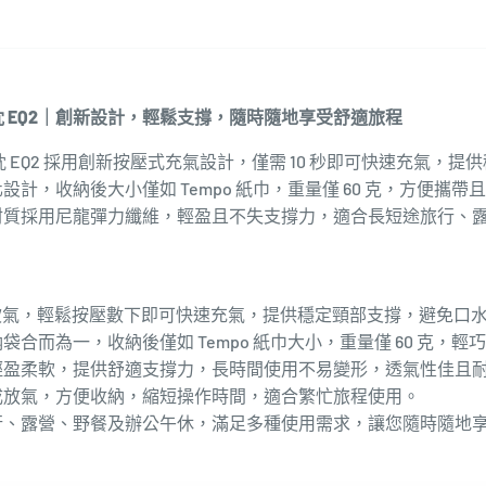
必
備
備
數
數
量
量
增
減
加
旅行頸枕 EQ2｜創新設計，輕鬆支撐，隨時隨地享受舒適旅程
少
旅行頸枕 EQ2 採用創新按壓式充氣設計，僅需 10 秒即可快速充氣
計，收納後大小僅如 Tempo 紙巾，重量僅 60 克，方便攜
材質採用尼龍彈力纖維，輕盈且不失支撐力，適合長短途旅行、
吹氣，輕鬆按壓數下即可快速充氣，提供穩定頸部支撐，避免口
袋合而為一，收納後僅如 Tempo 紙巾大小，重量僅 60 克，輕
輕盈柔軟，提供舒適支撐力，長時間使用不易變形，透氣性佳且
成放氣，方便收納，縮短操作時間，適合繁忙旅程使用。
行、露營、野餐及辦公午休，滿足多種使用需求，讓您隨時隨地