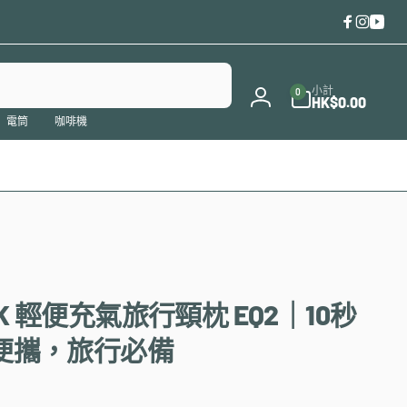
Faceboo
Instag
You
0
件
小計
0
商
HK$0.00
登
品
電筒
咖啡機
入
INK 輕便充氣旅行頸枕 EQ2｜10秒
便攜，旅行必備