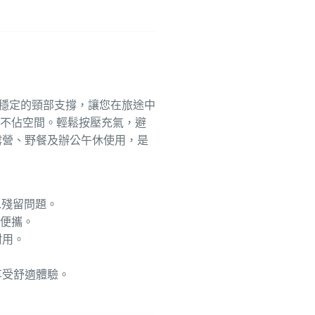
，提供穩定的頸部支撐，讓您在旅途中
帶且不佔空間。輕鬆按壓充氣，避
露營、野餐及辦公午休使用，是
水殘留問題。
巧便攜。
耐用。
享受舒適體驗。