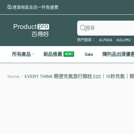
至
港澳地區全店一件免運費
內
容
搜
熱門搜索：
ALPAKA
AULUMU
尋
所有產品
新品推薦
Sale
陳列品出清優
NEW !
Home
EVERY THINK 輕便充氣旅行頸枕 EQ2｜10秒充
略
過
產
品
資
訊