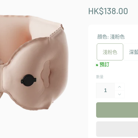
HK$138.00
顔色:
淺粉色
淺粉色
深
預訂
數量
EVERY
THINK
EVERY
THINK
輕
輕
便
便
充
充
氣
氣
旅