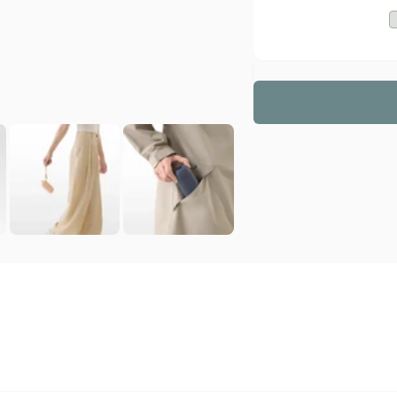
旅
行
行
頸
頸
枕
EQ2
枕
EQ2
｜
10
｜
10
秒
秒
充
充
氣
氣
｜
｜
輕
輕
巧
巧
便
便
攜，
攜，
旅
旅
行
行
必