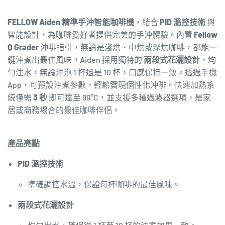
品
質
質
鑑
FELLOW Aiden 精準手沖智能咖啡機
，結合
PID 溫控技術
與
鑑
定
智能設計，為咖啡愛好者提供完美的手沖體驗。內置
Fellow
定
師
Q Grader
沖啡指引，無論是淺烘、中烘或深烘咖啡，都能一
師
推
鍵沖煮出最佳風味。Aiden 採用獨特的
兩段式花灑設計
，均
推
薦
勻注水，無論沖泡 1 杯還是 10 杯，口感保持一致。透過手機
薦
數
App，可預設沖煮參數，輕鬆實現個性化沖啡。快速加熱系
數
量
統僅需
3 秒
即可達至 99°C，並支援多種過濾器選項，是家
量
增
居或商務場合的最佳咖啡伴侶。
減
加
少
產品亮點
PID 溫控技術
準確調控水溫，保證每杯咖啡的最佳風味。
兩段式花灑設計