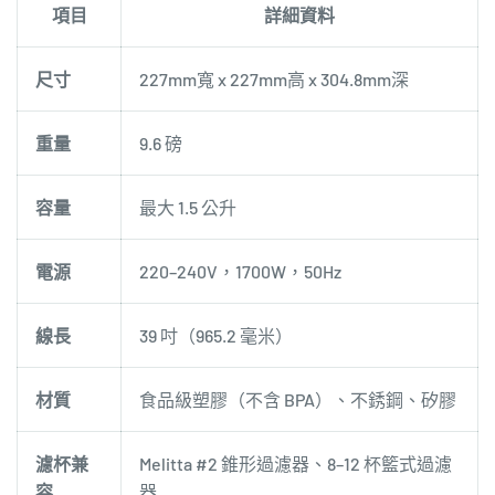
項目
詳細資料
尺寸
227mm寬 x 227mm高 x 304.8mm深
重量
9.6 磅
容量
最大 1.5 公升
電源
220–240V，1700W，50Hz
線長
39 吋（965.2 毫米）
材質
食品級塑膠（不含 BPA）、不銹鋼、矽膠
濾杯兼
Melitta #2 錐形過濾器、8–12 杯籃式過濾
容
器