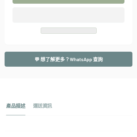
準
手
手
沖
沖
智
智
能
能
咖
咖
啡
啡
機
💬 想了解更多？WhatsApp 查詢
機
｜
PID
｜
PID
溫
溫
控
控
系
系
統
產品描述
運送資訊
統
｜
｜
咖
咖
啡
啡
品