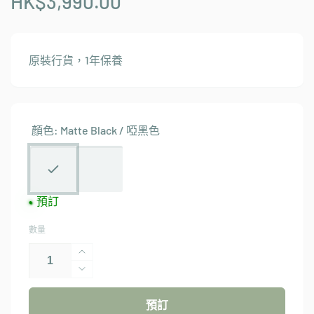
HK$3,990.00
原裝行貨，1年保養
顏色:
Matte Black / 啞黑色
預訂
數量
FELLOW
Aiden
FELLOW
Aiden
精
預訂
精
準