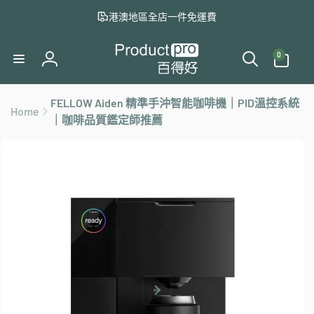
至
港澳地區全店一件免運費
內
容
0
件
0
商
登
品
入
FELLOW Aiden 精準手沖智能咖啡機｜PID溫控系統
Home
略
｜咖啡品質鑑定師推薦
過
產
品
資
訊