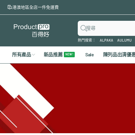
至
港澳地區全店一件免運費
內
容
搜
熱門搜索：
ALPAKA
AULUMU
尋
所有產品
新品推薦
Sale
陳列品出清優
NEW !