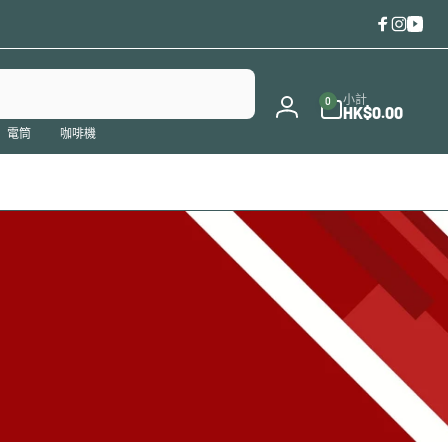
Faceboo
Instag
You
0
件
小計
0
商
HK$0.00
登
品
電筒
咖啡機
入